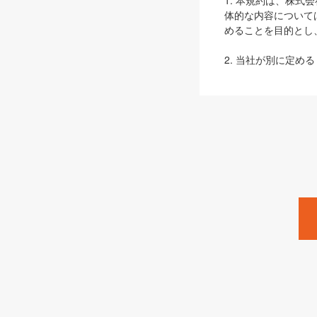
1. 本規約は、株
体的な内容について
めることを目的とし
2. 当社が別に定める
ェブサイト上でのデー
3. 本規約の内容
は、本規約の規定が
第2条（定義）
本規約において、以
ます。
1. 「本サービス
みます）及びこれら
「SEBook」「SESho
「SalesZine」「Pro
2. 「SHOEISH
等」とは、SHOEI