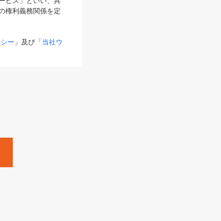
サービス」といい、具
の権利義務関係を定
リシー
」及び「
当社ウ
ものとします。
る内容とが異なる場合
るものとして使用し
変更後のサービスを含
。
Zine」「HRzine」
SHOEISHA iD
Dページ
」とは、専用の