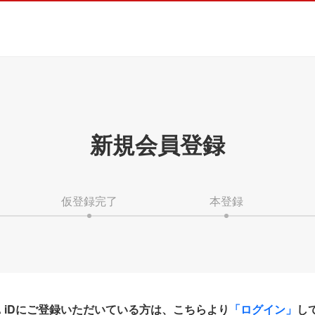
新規会員登録
仮登録完了
本登録
HA iDにご登録いただいている方は、こちらより
「ログイン」
し