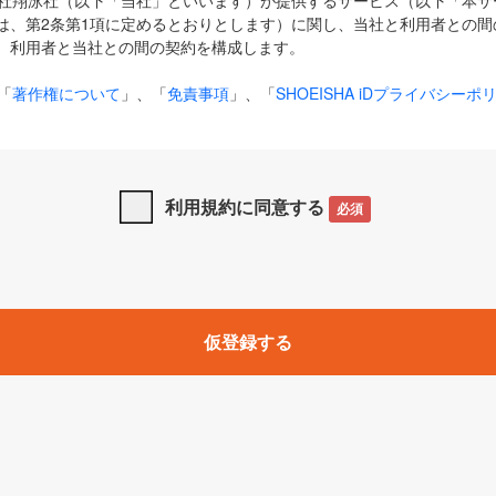
式会社翔泳社（以下「当社」といいます）が提供するサービス（以下「本
は、第2条第1項に定めるとおりとします）に関し、当社と利用者との間
、利用者と当社との間の契約を構成します。
「
著作権について
」、「
免責事項
」、「
SHOEISHA iDプライバシーポ
タの利用について（Cookieポリシー）
」は、本規約の一部を構成する
と、前項に記載する定めその他当社が定める各種規定や説明資料等におけ
優先して適用されるものとします。
利用規約に同意する
必須
下の用語は、本規約上別段の定めがない限り、以下に定める意味を有す
」とは、当社が提供する以下のサービス（名称や内容が変更された場合、
仮登録する
サービスに関連して当社が実施するイベントやキャンペーンをいいます
p」「CodeZine」「MarkeZine」「EnterpriseZine」「ECzine」「Biz/
ductZine」「AIdiver」「SE Event」
A iD」とは、利用者が本サービスを利用するために必要となるアカウントIDを、「
SHA iD及びパスワードを総称したものをそれぞれいい、「
SHOEISHA i