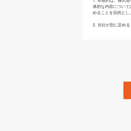
1. 本規約は、株
体的な内容について
めることを目的とし
2. 当社が別に定める
ェブサイト上でのデー
3. 本規約の内容
は、本規約の規定が
第2条（定義）
本規約において、以
ます。
1. 「本サービス
みます）及びこれら
「SEBook」「SESho
「SalesZine」「Pro
2. 「SHOEISH
等」とは、SHOEI