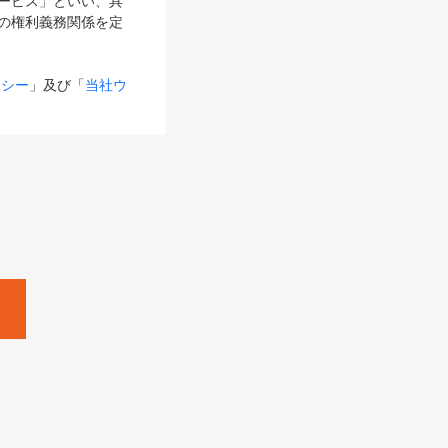
サービス」といい、具
の権利義務関係を定
リシー
」及び「
当社ウ
ものとします。
る内容とが異なる場合
るものとして使用し
変更後のサービスを含
。
Zine」「HRzine」
SHOEISHA iD
Dページ
」とは、専用の