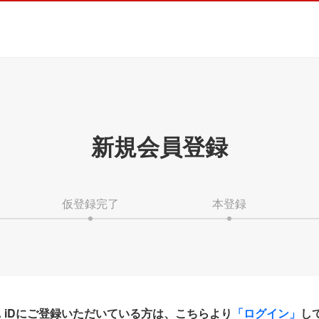
新規会員登録
仮登録完了
本登録
HA iDにご登録いただいている方は、こちらより
「ログイン」
し