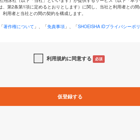
式会社翔泳社（以下「当社」といいます）が提供するサービス（以下「本
は、第2条第1項に定めるとおりとします）に関し、当社と利用者との間
、利用者と当社との間の契約を構成します。
「
著作権について
」、「
免責事項
」、「
SHOEISHA iDプライバシーポ
タの利用について（Cookieポリシー）
」は、本規約の一部を構成する
と、前項に記載する定めその他当社が定める各種規定や説明資料等におけ
優先して適用されるものとします。
利用規約に同意する
必須
下の用語は、本規約上別段の定めがない限り、以下に定める意味を有す
」とは、当社が提供する以下のサービス（名称や内容が変更された場合、
仮登録する
サービスに関連して当社が実施するイベントやキャンペーンをいいます
p」「CodeZine」「MarkeZine」「EnterpriseZine」「ECzine」「Biz/
ductZine」「AIdiver」「SE Event」
A iD」とは、利用者が本サービスを利用するために必要となるアカウントIDを、「
SHA iD及びパスワードを総称したものをそれぞれいい、「
SHOEISHA i