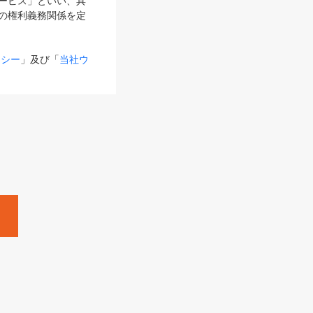
サービス」といい、具
の権利義務関係を定
リシー
」及び「
当社ウ
ものとします。
る内容とが異なる場合
るものとして使用し
変更後のサービスを含
。
Zine」「HRzine」
SHOEISHA iD
Dページ
」とは、専用の