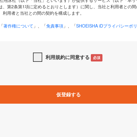
式会社翔泳社（以下「当社」といいます）が提供するサービス（以下「本
は、第2条第1項に定めるとおりとします）に関し、当社と利用者との間
、利用者と当社との間の契約を構成します。
「
著作権について
」、「
免責事項
」、「
SHOEISHA iDプライバシーポ
タの利用について（Cookieポリシー）
」は、本規約の一部を構成する
と、前項に記載する定めその他当社が定める各種規定や説明資料等におけ
優先して適用されるものとします。
利用規約に同意する
必須
下の用語は、本規約上別段の定めがない限り、以下に定める意味を有す
」とは、当社が提供する以下のサービス（名称や内容が変更された場合、
仮登録する
サービスに関連して当社が実施するイベントやキャンペーンをいいます
p」「CodeZine」「MarkeZine」「EnterpriseZine」「ECzine」「Biz/
ductZine」「AIdiver」「SE Event」
A iD」とは、利用者が本サービスを利用するために必要となるアカウントIDを、「
SHA iD及びパスワードを総称したものをそれぞれいい、「
SHOEISHA i