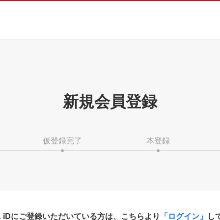
新規会員登録
仮登録完了
本登録
HA iDにご登録いただいている方は、こちらより
「ログイン」
し