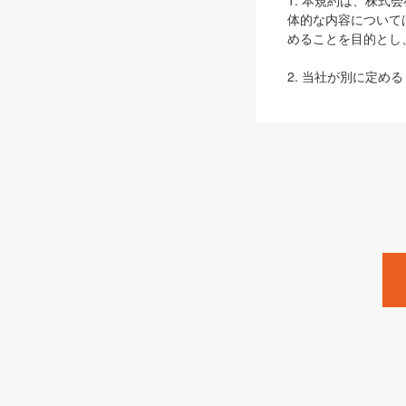
1. 本規約は、株
体的な内容について
めることを目的とし
2. 当社が別に定める
ェブサイト上でのデー
3. 本規約の内容
は、本規約の規定が
第2条（定義）
本規約において、以
ます。
1. 「本サービス
みます）及びこれら
「SEBook」「SESho
「SalesZine」「Pro
2. 「SHOEISH
等」とは、SHOEI