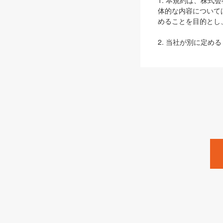
1. 本規約は、株
体的な内容について
めることを目的とし
2. 当社が別に定める
ェブサイト上でのデー
3. 本規約の内容
は、本規約の規定が
第2条（定義）
本規約において、以
ます。
1. 「本サービス
みます）及びこれら
「SEBook」「SESho
「SalesZine」「Pro
2. 「SHOEISH
等」とは、SHOEI