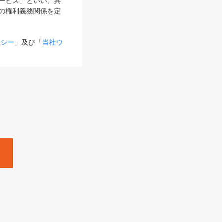
サービス」といい、具
の権利義務関係を定
リシー
」及び「
当社ウ
ものとします。
る内容とが異なる場合
るものとして使用し
変更後のサービスを含
。
Zine」「HRzine」
SHOEISHA iD
Dページ
」とは、専用の