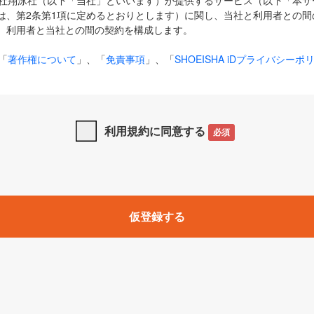
式会社翔泳社（以下「当社」といいます）が提供するサービス（以下「本
は、第2条第1項に定めるとおりとします）に関し、当社と利用者との間
、利用者と当社との間の契約を構成します。
「
著作権について
」、「
免責事項
」、「
SHOEISHA iDプライバシーポ
タの利用について（Cookieポリシー）
」は、本規約の一部を構成する
と、前項に記載する定めその他当社が定める各種規定や説明資料等におけ
優先して適用されるものとします。
利用規約に同意する
必須
下の用語は、本規約上別段の定めがない限り、以下に定める意味を有す
」とは、当社が提供する以下のサービス（名称や内容が変更された場合、
仮登録する
サービスに関連して当社が実施するイベントやキャンペーンをいいます
p」「CodeZine」「MarkeZine」「EnterpriseZine」「ECzine」「Biz/
ductZine」「AIdiver」「SE Event」
A iD」とは、利用者が本サービスを利用するために必要となるアカウントIDを、「
SHA iD及びパスワードを総称したものをそれぞれいい、「
SHOEISHA i