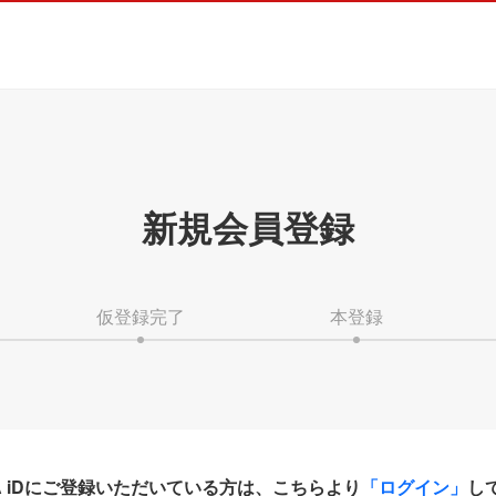
新規会員登録
仮登録完了
本登録
HA iDにご登録いただいている方は、こちらより
「ログイン」
し