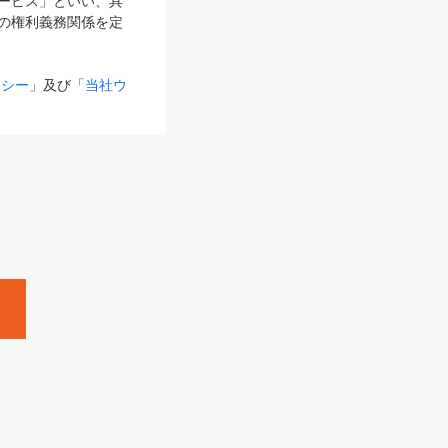
サービス」といい、具
の権利義務関係を定
リシー
」及び「
当社ウ
ものとします。
る内容とが異なる場合
るものとして使用し
変更後のサービスを含
。
Zine」「HRzine」
SHOEISHA iD
Dページ
」とは、専用の