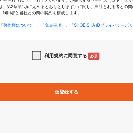
式会社翔泳社（以下「当社」といいます）が提供するサービス（以下「本
は、第2条第1項に定めるとおりとします）に関し、当社と利用者との間
、利用者と当社との間の契約を構成します。
「
著作権について
」、「
免責事項
」、「
SHOEISHA iDプライバシーポ
タの利用について（Cookieポリシー）
」は、本規約の一部を構成する
と、前項に記載する定めその他当社が定める各種規定や説明資料等におけ
優先して適用されるものとします。
利用規約に同意する
必須
下の用語は、本規約上別段の定めがない限り、以下に定める意味を有す
」とは、当社が提供する以下のサービス（名称や内容が変更された場合、
仮登録する
サービスに関連して当社が実施するイベントやキャンペーンをいいます
p」「CodeZine」「MarkeZine」「EnterpriseZine」「ECzine」「Biz/
ductZine」「AIdiver」「SE Event」
A iD」とは、利用者が本サービスを利用するために必要となるアカウントIDを、「
SHA iD及びパスワードを総称したものをそれぞれいい、「
SHOEISHA i