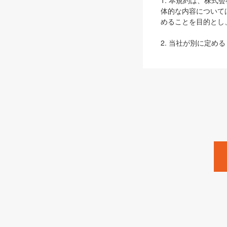
1. 本規約は、株
体的な内容について
めることを目的とし
2. 当社が別に定める
ェブサイト上でのデー
3. 本規約の内容
は、本規約の規定が
第2条（定義）
本規約において、以
ます。
1. 「本サービス
みます）及びこれら
「SEBook」「SESho
「SalesZine」「Pro
2. 「SHOEISH
等」とは、SHOEI