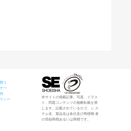
買う
ナー
内
本サイトの掲載記事、写真、イラス
リシー
ト、問題コンテンツの無断転載を禁
じます。記載されているロゴ、シ ス
テム名、製品名は各社及び商標権 者
の登録商標あるいは商標です。