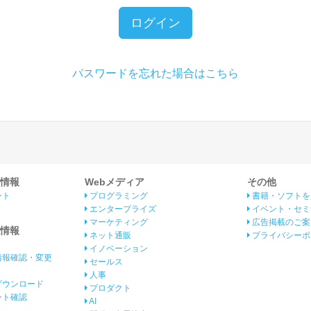
ログイン
パスワードを忘れた場合はこちら
情報
Webメディア
その他
ント
プログラミング
書籍・ソフトを
エンタープライズ
イベント・セミ
マーケティング
広告掲載のご案
情報
ネット通販
プライバシーポ
イノベーション
情報確認・変更
セールス
人事
ダウンロード
プロダクト
イント確認
AI