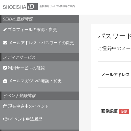
SEiDの登録情報
プロフィールの確認・変更
パスワード
メールアドレス・パスワードの変更
ご登録中のメー
メディアサービス
利用サービスの確認
メールアドレ
メールマガジンの確認・変更
イベント登録情報
現在申込中のイベント
画像認証
必須
イベント申込履歴