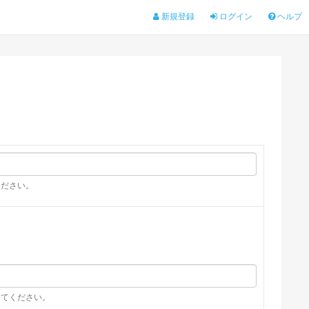
新規登録
ログイン
ヘルプ
ください。
してください。