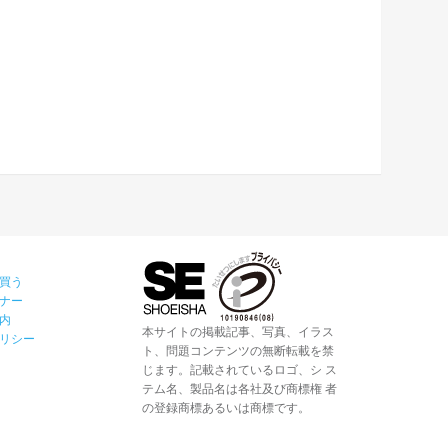
買う
ナー
内
本サイトの掲載記事、写真、イラス
リシー
ト、問題コンテンツの無断転載を禁
じます。記載されているロゴ、シ ス
テム名、製品名は各社及び商標権 者
の登録商標あるいは商標です。