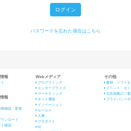
ログイン
パスワードを忘れた場合はこちら
情報
Webメディア
その他
ント
プログラミング
書籍・ソフトを
エンタープライズ
イベント・セミ
マーケティング
広告掲載のご案
情報
ネット通販
プライバシーポ
イノベーション
情報確認・変更
セールス
人事
ダウンロード
プロダクト
イント確認
AI