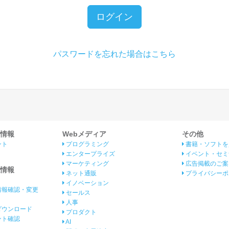
ログイン
パスワードを忘れた場合はこちら
情報
Webメディア
その他
ント
プログラミング
書籍・ソフトを
エンタープライズ
イベント・セミ
マーケティング
広告掲載のご案
情報
ネット通販
プライバシーポ
イノベーション
情報確認・変更
セールス
人事
ダウンロード
プロダクト
イント確認
AI