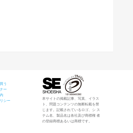
買う
ナー
内
本サイトの掲載記事、写真、イラス
リシー
ト、問題コンテンツの無断転載を禁
じます。記載されているロゴ、シ ス
テム名、製品名は各社及び商標権 者
の登録商標あるいは商標です。