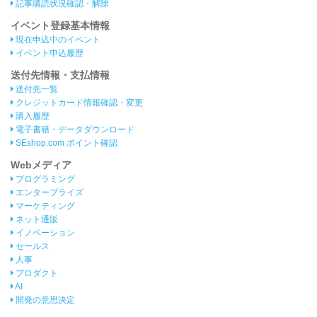
記事購読状況確認・解除
イベント登録基本情報
現在申込中のイベント
イベント申込履歴
送付先情報・支払情報
送付先一覧
クレジットカード情報確認・変更
購入履歴
電子書籍・データダウンロード
SEshop.com ポイント確認
Webメディア
プログラミング
エンタープライズ
マーケティング
ネット通販
イノベーション
セールス
人事
プロダクト
AI
開発の意思決定