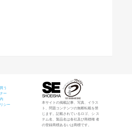
買う
ナー
内
本サイトの掲載記事、写真、イラス
リシー
ト、問題コンテンツの無断転載を禁
じます。記載されているロゴ、シ ス
テム名、製品名は各社及び商標権 者
の登録商標あるいは商標です。