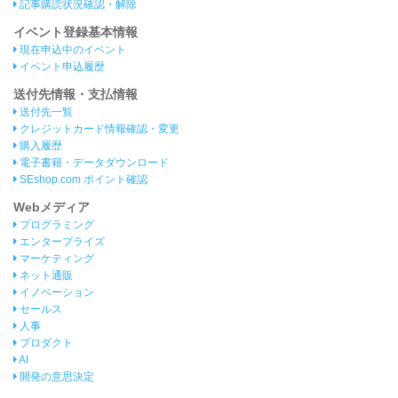
記事購読状況確認・解除
イベント登録基本情報
現在申込中のイベント
イベント申込履歴
送付先情報・支払情報
送付先一覧
クレジットカード情報確認・変更
購入履歴
電子書籍・データダウンロード
SEshop.com ポイント確認
Webメディア
プログラミング
エンタープライズ
マーケティング
ネット通販
イノベーション
セールス
人事
プロダクト
AI
開発の意思決定