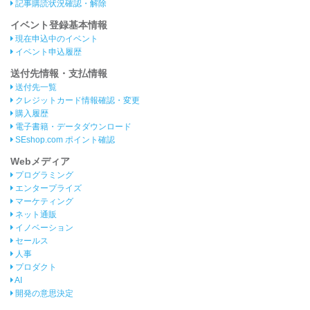
記事購読状況確認・解除
イベント登録基本情報
現在申込中のイベント
イベント申込履歴
送付先情報・支払情報
送付先一覧
クレジットカード情報確認・変更
購入履歴
電子書籍・データダウンロード
SEshop.com ポイント確認
Webメディア
プログラミング
エンタープライズ
マーケティング
ネット通販
イノベーション
セールス
人事
プロダクト
AI
開発の意思決定