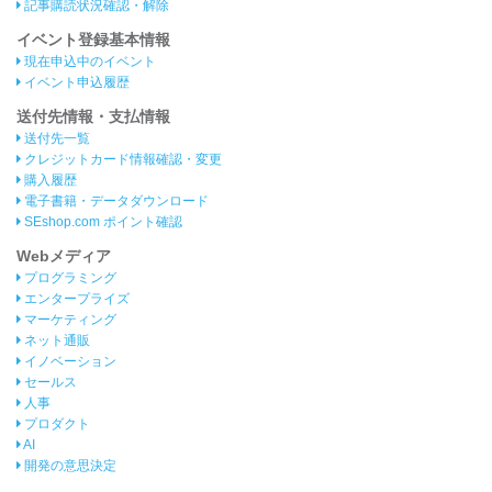
記事購読状況確認・解除
イベント登録基本情報
現在申込中のイベント
イベント申込履歴
送付先情報・支払情報
送付先一覧
クレジットカード情報確認・変更
購入履歴
電子書籍・データダウンロード
SEshop.com ポイント確認
Webメディア
プログラミング
エンタープライズ
マーケティング
ネット通販
イノベーション
セールス
人事
プロダクト
AI
開発の意思決定