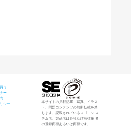
買う
ナー
内
本サイトの掲載記事、写真、イラス
リシー
ト、問題コンテンツの無断転載を禁
じます。記載されているロゴ、シ ス
テム名、製品名は各社及び商標権 者
の登録商標あるいは商標です。