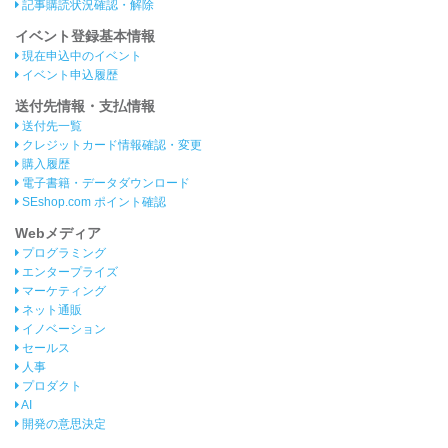
記事購読状況確認・解除
イベント登録基本情報
現在申込中のイベント
イベント申込履歴
送付先情報・支払情報
送付先一覧
クレジットカード情報確認・変更
購入履歴
電子書籍・データダウンロード
SEshop.com ポイント確認
Webメディア
プログラミング
エンタープライズ
マーケティング
ネット通販
イノベーション
セールス
人事
プロダクト
AI
開発の意思決定