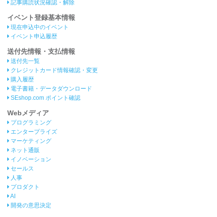
記事購読状況確認・解除
イベント登録基本情報
現在申込中のイベント
イベント申込履歴
送付先情報・支払情報
送付先一覧
クレジットカード情報確認・変更
購入履歴
電子書籍・データダウンロード
SEshop.com ポイント確認
Webメディア
プログラミング
エンタープライズ
マーケティング
ネット通販
イノベーション
セールス
人事
プロダクト
AI
開発の意思決定