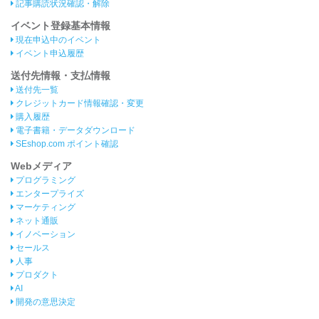
記事購読状況確認・解除
イベント登録基本情報
現在申込中のイベント
イベント申込履歴
送付先情報・支払情報
送付先一覧
クレジットカード情報確認・変更
購入履歴
電子書籍・データダウンロード
SEshop.com ポイント確認
Webメディア
プログラミング
エンタープライズ
マーケティング
ネット通販
イノベーション
セールス
人事
プロダクト
AI
開発の意思決定