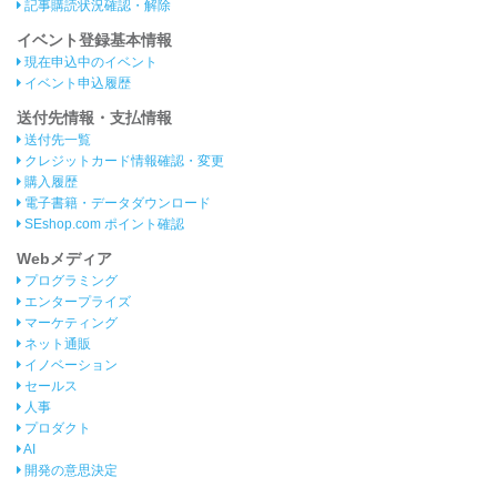
記事購読状況確認・解除
イベント登録基本情報
現在申込中のイベント
イベント申込履歴
送付先情報・支払情報
送付先一覧
クレジットカード情報確認・変更
購入履歴
電子書籍・データダウンロード
SEshop.com ポイント確認
Webメディア
プログラミング
エンタープライズ
マーケティング
ネット通販
イノベーション
セールス
人事
プロダクト
AI
開発の意思決定