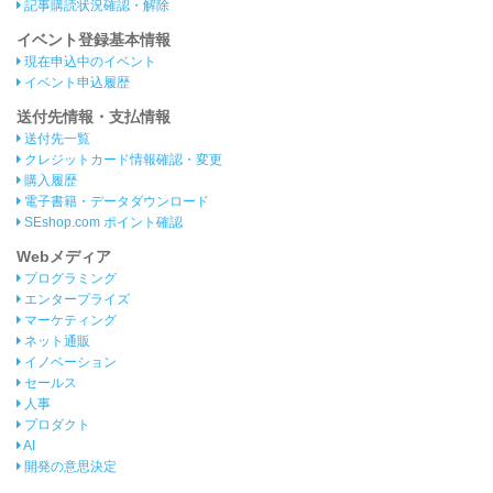
記事購読状況確認・解除
イベント登録基本情報
現在申込中のイベント
イベント申込履歴
送付先情報・支払情報
送付先一覧
クレジットカード情報確認・変更
購入履歴
電子書籍・データダウンロード
SEshop.com ポイント確認
Webメディア
プログラミング
エンタープライズ
マーケティング
ネット通販
イノベーション
セールス
人事
プロダクト
AI
開発の意思決定