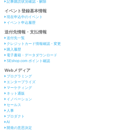
記事購読状況確認・解除
イベント登録基本情報
現在申込中のイベント
イベント申込履歴
送付先情報・支払情報
送付先一覧
クレジットカード情報確認・変更
購入履歴
電子書籍・データダウンロード
SEshop.com ポイント確認
Webメディア
プログラミング
エンタープライズ
マーケティング
ネット通販
イノベーション
セールス
人事
プロダクト
AI
開発の意思決定