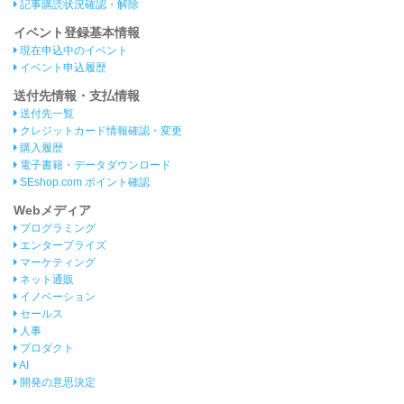
記事購読状況確認・解除
イベント登録基本情報
現在申込中のイベント
イベント申込履歴
送付先情報・支払情報
送付先一覧
クレジットカード情報確認・変更
購入履歴
電子書籍・データダウンロード
SEshop.com ポイント確認
Webメディア
プログラミング
エンタープライズ
マーケティング
ネット通販
イノベーション
セールス
人事
プロダクト
AI
開発の意思決定