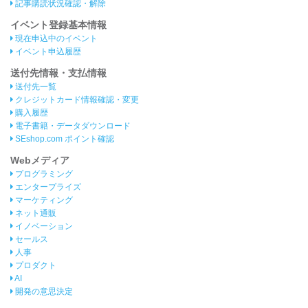
記事購読状況確認・解除
イベント登録基本情報
現在申込中のイベント
イベント申込履歴
送付先情報・支払情報
送付先一覧
クレジットカード情報確認・変更
購入履歴
電子書籍・データダウンロード
SEshop.com ポイント確認
Webメディア
プログラミング
エンタープライズ
マーケティング
ネット通販
イノベーション
セールス
人事
プロダクト
AI
開発の意思決定