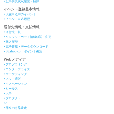
記事購読状況確認・解除
イベント登録基本情報
現在申込中のイベント
イベント申込履歴
送付先情報・支払情報
送付先一覧
クレジットカード情報確認・変更
購入履歴
電子書籍・データダウンロード
SEshop.com ポイント確認
Webメディア
プログラミング
エンタープライズ
マーケティング
ネット通販
イノベーション
セールス
人事
プロダクト
AI
開発の意思決定