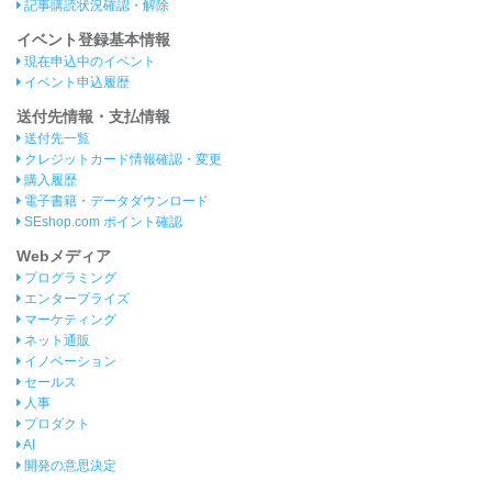
記事購読状況確認・解除
イベント登録基本情報
現在申込中のイベント
イベント申込履歴
送付先情報・支払情報
送付先一覧
クレジットカード情報確認・変更
購入履歴
電子書籍・データダウンロード
SEshop.com ポイント確認
Webメディア
プログラミング
エンタープライズ
マーケティング
ネット通販
イノベーション
セールス
人事
プロダクト
AI
開発の意思決定