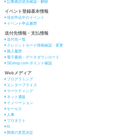
記事購読状況確認・解除
イベント登録基本情報
現在申込中のイベント
イベント申込履歴
送付先情報・支払情報
送付先一覧
クレジットカード情報確認・変更
購入履歴
電子書籍・データダウンロード
SEshop.com ポイント確認
Webメディア
プログラミング
エンタープライズ
マーケティング
ネット通販
イノベーション
セールス
人事
プロダクト
AI
開発の意思決定