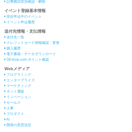
記事購読状況確認・解除
イベント登録基本情報
現在申込中のイベント
イベント申込履歴
送付先情報・支払情報
送付先一覧
クレジットカード情報確認・変更
購入履歴
電子書籍・データダウンロード
SEshop.com ポイント確認
Webメディア
プログラミング
エンタープライズ
マーケティング
ネット通販
イノベーション
セールス
人事
プロダクト
AI
開発の意思決定