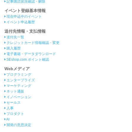
記事購読状況確認・解除
イベント登録基本情報
現在申込中のイベント
イベント申込履歴
送付先情報・支払情報
送付先一覧
クレジットカード情報確認・変更
購入履歴
電子書籍・データダウンロード
SEshop.com ポイント確認
Webメディア
プログラミング
エンタープライズ
マーケティング
ネット通販
イノベーション
セールス
人事
プロダクト
AI
開発の意思決定