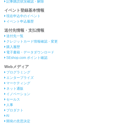
記事購読状況確認・解除
イベント登録基本情報
現在申込中のイベント
イベント申込履歴
送付先情報・支払情報
送付先一覧
クレジットカード情報確認・変更
購入履歴
電子書籍・データダウンロード
SEshop.com ポイント確認
Webメディア
プログラミング
エンタープライズ
マーケティング
ネット通販
イノベーション
セールス
人事
プロダクト
AI
開発の意思決定