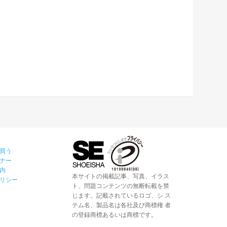
買う
ナー
内
本サイトの掲載記事、写真、イラス
リシー
ト、問題コンテンツの無断転載を禁
じます。記載されているロゴ、シ ス
テム名、製品名は各社及び商標権 者
の登録商標あるいは商標です。