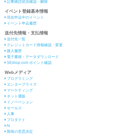
記事購読状況確認・解除
イベント登録基本情報
現在申込中のイベント
イベント申込履歴
送付先情報・支払情報
送付先一覧
クレジットカード情報確認・変更
購入履歴
電子書籍・データダウンロード
SEshop.com ポイント確認
Webメディア
プログラミング
エンタープライズ
マーケティング
ネット通販
イノベーション
セールス
人事
プロダクト
AI
開発の意思決定