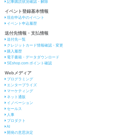
記事購読状況確認・解除
イベント登録基本情報
現在申込中のイベント
イベント申込履歴
送付先情報・支払情報
送付先一覧
クレジットカード情報確認・変更
購入履歴
電子書籍・データダウンロード
SEshop.com ポイント確認
Webメディア
プログラミング
エンタープライズ
マーケティング
ネット通販
イノベーション
セールス
人事
プロダクト
AI
開発の意思決定