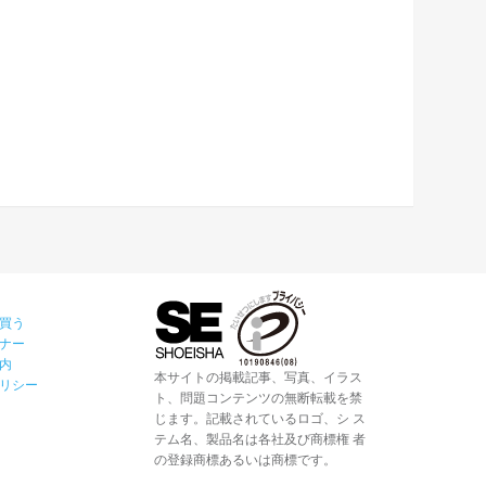
買う
ナー
内
本サイトの掲載記事、写真、イラス
リシー
ト、問題コンテンツの無断転載を禁
じます。記載されているロゴ、シ ス
テム名、製品名は各社及び商標権 者
の登録商標あるいは商標です。