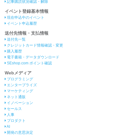
記事購読状況確認・解除
イベント登録基本情報
現在申込中のイベント
イベント申込履歴
送付先情報・支払情報
送付先一覧
クレジットカード情報確認・変更
購入履歴
電子書籍・データダウンロード
SEshop.com ポイント確認
Webメディア
プログラミング
エンタープライズ
マーケティング
ネット通販
イノベーション
セールス
人事
プロダクト
AI
開発の意思決定