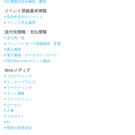
記事購読状況確認・解除
イベント登録基本情報
現在申込中のイベント
イベント申込履歴
送付先情報・支払情報
送付先一覧
クレジットカード情報確認・変更
購入履歴
電子書籍・データダウンロード
SEshop.com ポイント確認
Webメディア
プログラミング
エンタープライズ
マーケティング
ネット通販
イノベーション
セールス
人事
プロダクト
AI
開発の意思決定