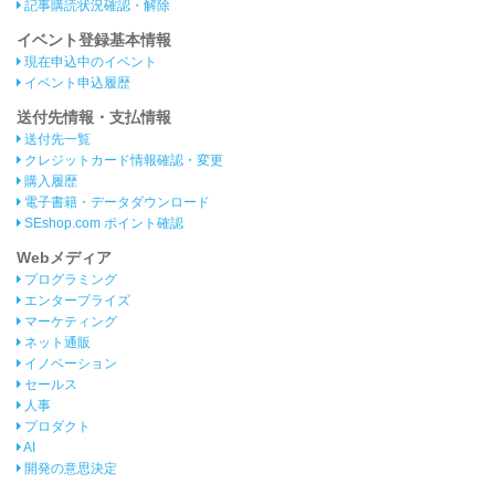
記事購読状況確認・解除
イベント登録基本情報
現在申込中のイベント
イベント申込履歴
送付先情報・支払情報
送付先一覧
クレジットカード情報確認・変更
購入履歴
電子書籍・データダウンロード
SEshop.com ポイント確認
Webメディア
プログラミング
エンタープライズ
マーケティング
ネット通販
イノベーション
セールス
人事
プロダクト
AI
開発の意思決定