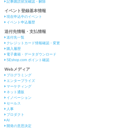
記事購読状況確認・解除
イベント登録基本情報
現在申込中のイベント
イベント申込履歴
送付先情報・支払情報
送付先一覧
クレジットカード情報確認・変更
購入履歴
電子書籍・データダウンロード
SEshop.com ポイント確認
Webメディア
プログラミング
エンタープライズ
マーケティング
ネット通販
イノベーション
セールス
人事
プロダクト
AI
開発の意思決定