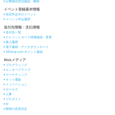
記事購読状況確認・解除
イベント登録基本情報
現在申込中のイベント
イベント申込履歴
送付先情報・支払情報
送付先一覧
クレジットカード情報確認・変更
購入履歴
電子書籍・データダウンロード
SEshop.com ポイント確認
Webメディア
プログラミング
エンタープライズ
マーケティング
ネット通販
イノベーション
セールス
人事
プロダクト
AI
開発の意思決定