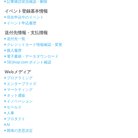
記事購読状況確認・解除
イベント登録基本情報
現在申込中のイベント
イベント申込履歴
送付先情報・支払情報
送付先一覧
クレジットカード情報確認・変更
購入履歴
電子書籍・データダウンロード
SEshop.com ポイント確認
Webメディア
プログラミング
エンタープライズ
マーケティング
ネット通販
イノベーション
セールス
人事
プロダクト
AI
開発の意思決定