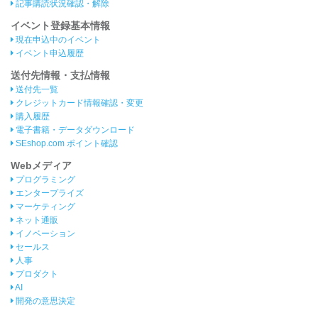
記事購読状況確認・解除
イベント登録基本情報
現在申込中のイベント
イベント申込履歴
送付先情報・支払情報
送付先一覧
クレジットカード情報確認・変更
購入履歴
電子書籍・データダウンロード
SEshop.com ポイント確認
Webメディア
プログラミング
エンタープライズ
マーケティング
ネット通販
イノベーション
セールス
人事
プロダクト
AI
開発の意思決定