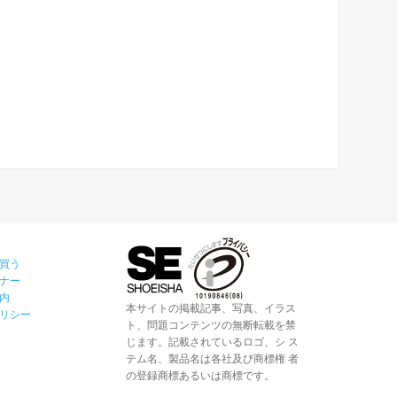
買う
ナー
内
本サイトの掲載記事、写真、イラス
リシー
ト、問題コンテンツの無断転載を禁
じます。記載されているロゴ、シ ス
テム名、製品名は各社及び商標権 者
の登録商標あるいは商標です。