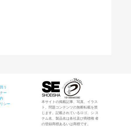
買う
ナー
内
本サイトの掲載記事、写真、イラス
リシー
ト、問題コンテンツの無断転載を禁
じます。記載されているロゴ、シ ス
テム名、製品名は各社及び商標権 者
の登録商標あるいは商標です。