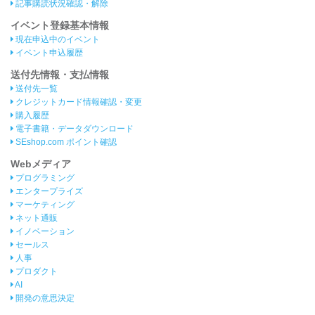
記事購読状況確認・解除
イベント登録基本情報
現在申込中のイベント
イベント申込履歴
送付先情報・支払情報
送付先一覧
クレジットカード情報確認・変更
購入履歴
電子書籍・データダウンロード
SEshop.com ポイント確認
Webメディア
プログラミング
エンタープライズ
マーケティング
ネット通販
イノベーション
セールス
人事
プロダクト
AI
開発の意思決定