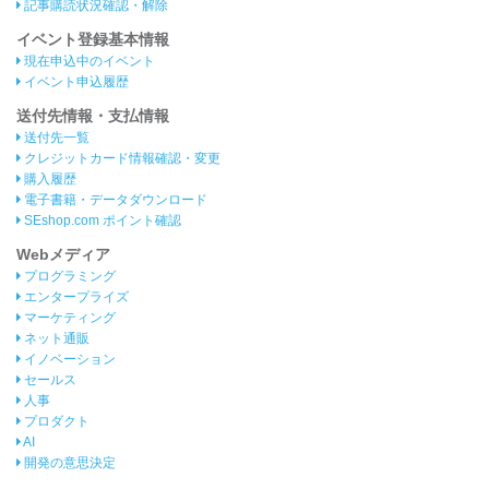
記事購読状況確認・解除
イベント登録基本情報
現在申込中のイベント
イベント申込履歴
送付先情報・支払情報
送付先一覧
クレジットカード情報確認・変更
購入履歴
電子書籍・データダウンロード
SEshop.com ポイント確認
Webメディア
プログラミング
エンタープライズ
マーケティング
ネット通販
イノベーション
セールス
人事
プロダクト
AI
開発の意思決定