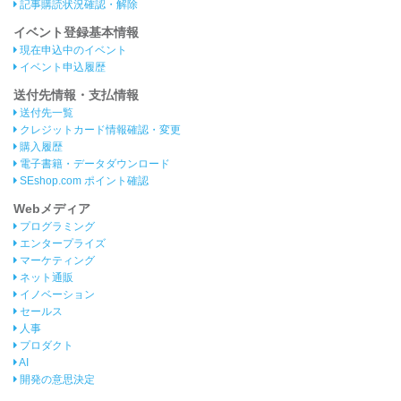
記事購読状況確認・解除
イベント登録基本情報
現在申込中のイベント
イベント申込履歴
送付先情報・支払情報
送付先一覧
クレジットカード情報確認・変更
購入履歴
電子書籍・データダウンロード
SEshop.com ポイント確認
Webメディア
プログラミング
エンタープライズ
マーケティング
ネット通販
イノベーション
セールス
人事
プロダクト
AI
開発の意思決定