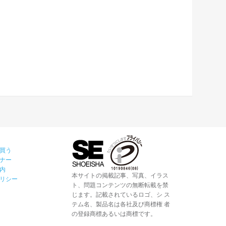
買う
ナー
内
本サイトの掲載記事、写真、イラス
リシー
ト、問題コンテンツの無断転載を禁
じます。記載されているロゴ、シ ス
テム名、製品名は各社及び商標権 者
の登録商標あるいは商標です。