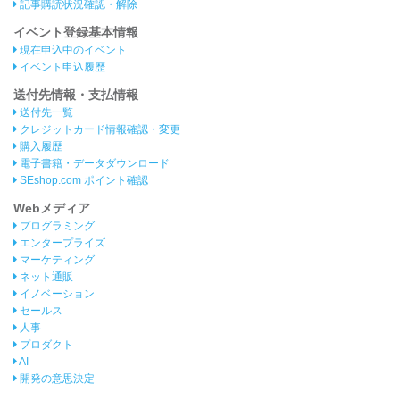
記事購読状況確認・解除
イベント登録基本情報
現在申込中のイベント
イベント申込履歴
送付先情報・支払情報
送付先一覧
クレジットカード情報確認・変更
購入履歴
電子書籍・データダウンロード
SEshop.com ポイント確認
Webメディア
プログラミング
エンタープライズ
マーケティング
ネット通販
イノベーション
セールス
人事
プロダクト
AI
開発の意思決定