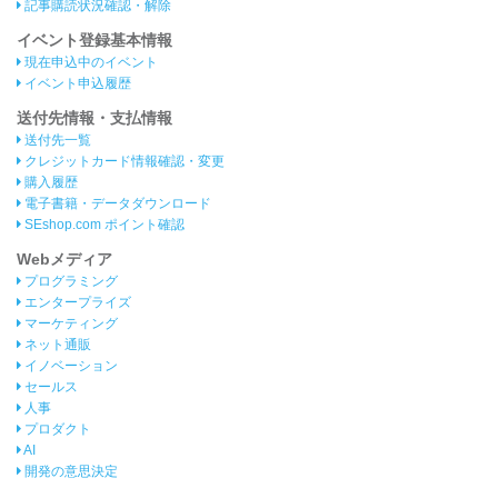
記事購読状況確認・解除
イベント登録基本情報
現在申込中のイベント
イベント申込履歴
送付先情報・支払情報
送付先一覧
クレジットカード情報確認・変更
購入履歴
電子書籍・データダウンロード
SEshop.com ポイント確認
Webメディア
プログラミング
エンタープライズ
マーケティング
ネット通販
イノベーション
セールス
人事
プロダクト
AI
開発の意思決定