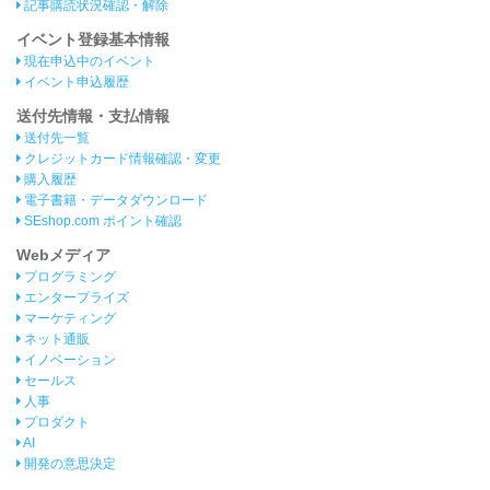
記事購読状況確認・解除
イベント登録基本情報
現在申込中のイベント
イベント申込履歴
送付先情報・支払情報
送付先一覧
クレジットカード情報確認・変更
購入履歴
電子書籍・データダウンロード
SEshop.com ポイント確認
Webメディア
プログラミング
エンタープライズ
マーケティング
ネット通販
イノベーション
セールス
人事
プロダクト
AI
開発の意思決定