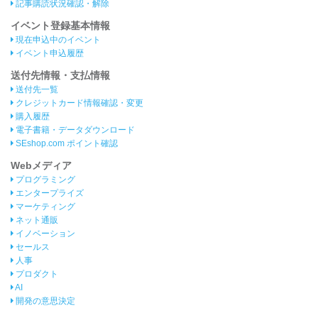
記事購読状況確認・解除
イベント登録基本情報
現在申込中のイベント
イベント申込履歴
送付先情報・支払情報
送付先一覧
クレジットカード情報確認・変更
購入履歴
電子書籍・データダウンロード
SEshop.com ポイント確認
Webメディア
プログラミング
エンタープライズ
マーケティング
ネット通販
イノベーション
セールス
人事
プロダクト
AI
開発の意思決定